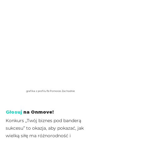
grafika z profilu fb Pomorze Zachodnie
Głosuj
 na Onmove!
Konkurs „Twój biznes pod banderą 
sukcesu” to okazja, aby pokazać, jak 
wielką siłę ma różnorodność i 