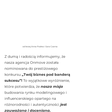
od lewej Anna Podrez i Sara Czarna
Z dumą i radością informujemy, że 
nasza agencja Onmove została 
nominowana do prestiżowego 
konkursu 
„Twój biznes pod banderą 
sukcesu”!
 To wyjątkowe wyróżnienie, 
które potwierdza, że 
nasza misja
budowania rynku modelingowego i 
influencerskiego opartego na 
różnorodności i autentyczności
 jest 
zauważana i doceniana.