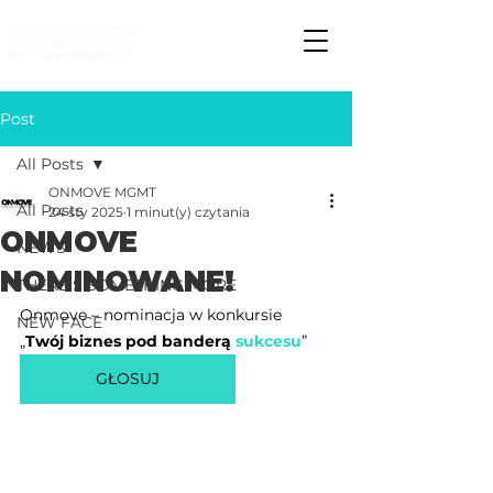
Post
All Posts
ONMOVE MGMT
All Posts
24 sty 2025
1 minut(y) czytania
ONMOVE
NEWS
NOMINOWANE!
THERE S SOMETHING MORE
Onmove – nominacja w konkursie 
NEW FACE
„
Twój biznes pod banderą
sukcesu
”
GŁOSUJ