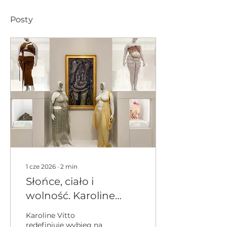
Posty
1 cze 2026
∙
2
min
Słońce, ciało i
wolność. Karoline
Vitto redefiniuje
Karoline Vitto
wybieg na Rio
redefiniuje wybieg na