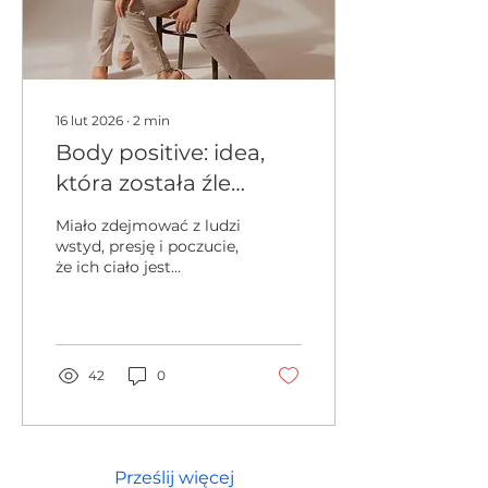
ludzi, które wyglądają
naturalnie, autentycznie
i blisko życia odbiorcy. I
choć nazwa sugeruje
spontaniczne nagrania...
16 lut 2026
∙
2
min
Body positive: idea,
która została źle
zrozumiana
Miało zdejmować z ludzi
wstyd, presję i poczucie,
że ich ciało jest
problemem do
rozwiązania. Dziś coraz
częściej słyszymy
jednak, że body positive
poszło za daleko, że
42
0
stało się wymówką, że
promuje brak
odpowiedzialności za
zdrowie.
Prześlij więcej