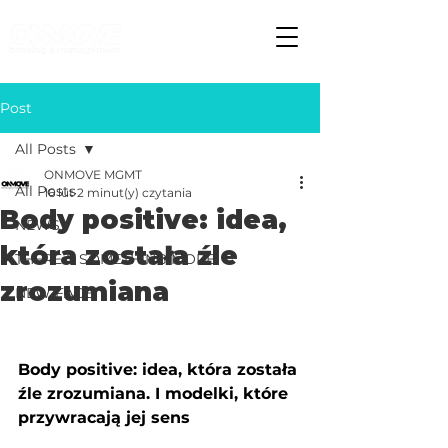
Post
All Posts
ONMOVE MGMT
All Posts
16 lut
2 minut(y) czytania
Body positive: idea,
NEWS
która została źle
THERE S SOMETHING MORE
zrozumiana
NEW FACE
Body positive: idea, która została 
źle zrozumiana. I modelki, które 
przywracają jej sens