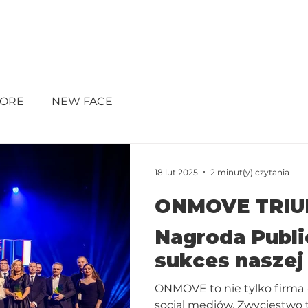
MAN
NUMBERS
UGC
ONMOVE MAG
C
MORE
NEW FACE
18 lut 2025
2 minut(y) czytania
ONMOVE TRIUM
Nagroda Public
sukces naszej 
ONMOVE to nie tylko firma 
social mediów. Zwycięstwo t