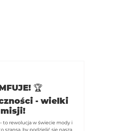
ONTACT
BECOME A MODEL
FUJE! 🏆
zności - wielki
misji!
– to rewolucja w świecie mody i
o szansa, by podzielić się naszą