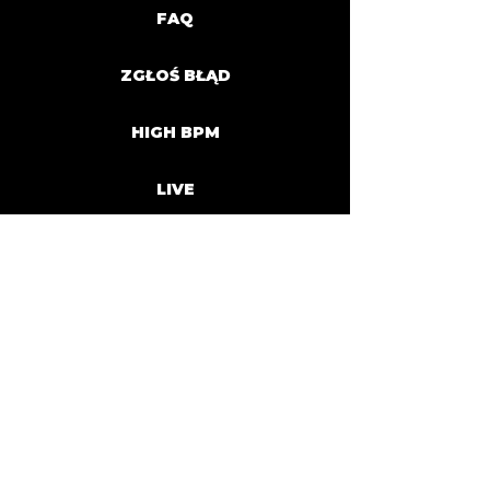
FAQ
ZGŁOŚ BŁĄD
HIGH BPM
LIVE
BOOK NOW
PRACUJ Z NAMI
CONTACT US
ABOUT US